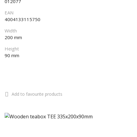
012077
EAN
4004133115750
Width
200 mm
Height
90 mm
Add to favourite products