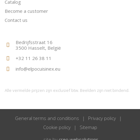
Catalog
Become a customer
Contact us
Bedrijfsstraat 16
3500 Hasselt, België
+32 11 26 38 11
info@elpocuisinex.eu
Alle vermelde prijzen zijn exclusief btw. Beelden zijn niet bindend.
General terms and conditions
Privacy policy
Cookie policy
Sitemap
_site by
creo websolutions