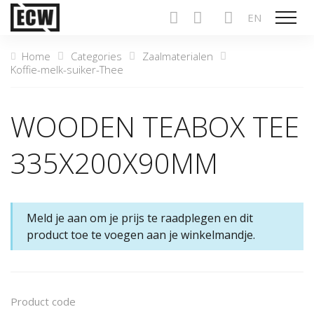
EN
Show n
Home
Categories
Zaalmaterialen
Koffie-melk-suiker-Thee
WOODEN TEABOX TEE
335X200X90MM
Meld je aan om je prijs te raadplegen en dit
product toe te voegen aan je winkelmandje.
Product code