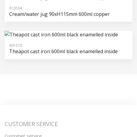
618594
Cream/water jug 90xH115mm 600ml copper
601018
Theapot cast iron 600ml black enamelled inside
CUSTOMER SERVICE
Customer service